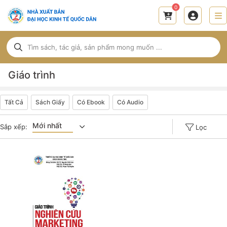
0
Giáo trình
Tất Cả
Sách Giấy
Có Ebook
Có Audio
Mới nhất
Sắp xếp:
Lọc
Giá tăng đần
Giá thấp đần
Năm xuất bản
Mới nhất